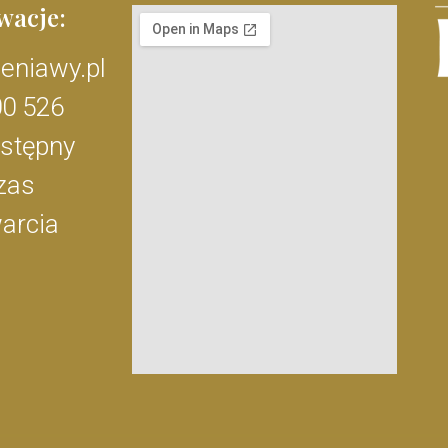
wacje:
eniawy.pl
00 526
ostępny
zas
arcia