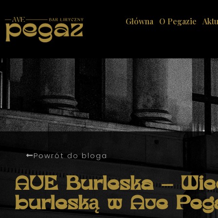
Główna
O Pegazie
Aktu
Powrót do bloga
AVE Burleska – Wie
burleską w Ave Pega