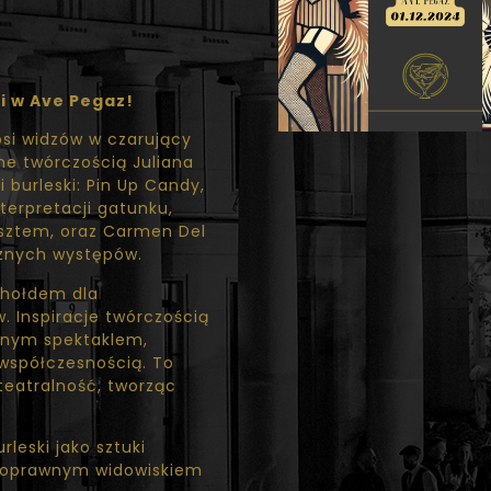
i w Ave Pegaz!
osi widzów w czarujący
ne twórczością Juliana
 burleski: Pin Up Candy,
terpretacji gatunku,
nsztem, oraz Carmen Del
cznych występów.
e hołdem dla
 Inspiracje twórczością
alnym spektaklem,
 współczesnością. To
teatralność, tworząc
leski jako sztuki
ełnoprawnym widowiskiem