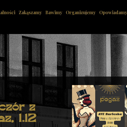
alności
Zakąszamy
Bawimy
Organizujemy
Opowiadam
czór z
z, 1.12