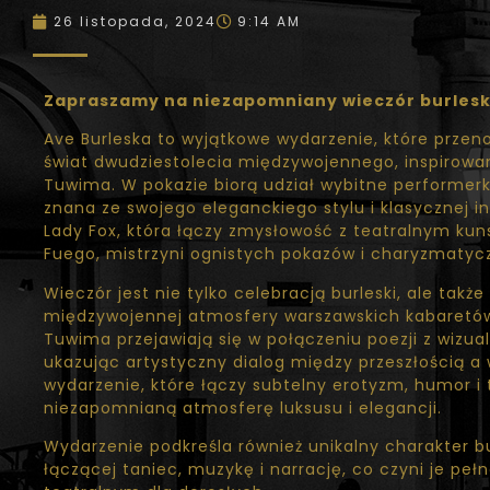
26 listopada, 2024
9:14 AM
Zapraszamy na niezapomniany wieczór burlesk
Ave Burleska to wyjątkowe wydarzenie, które przen
świat dwudziestolecia międzywojennego, inspirowa
Tuwima. W pokazie biorą udział wybitne performerki
znana ze swojego eleganckiego stylu i klasycznej in
Lady Fox, która łączy zmysłowość z teatralnym ku
Fuego, mistrzyni ognistych pokazów i charyzmaty
Wieczór jest nie tylko celebracją burleski, ale takż
międzywojennej atmosfery warszawskich kabaretów.
Tuwima przejawiają się w połączeniu poezji z wizu
ukazując artystyczny dialog między przeszłością a
wydarzenie, które łączy subtelny erotyzm, humor i 
niezapomnianą atmosferę luksusu i elegancji.
Wydarzenie podkreśla również unikalny charakter bur
łączącej taniec, muzykę i narrację, co czyni je p